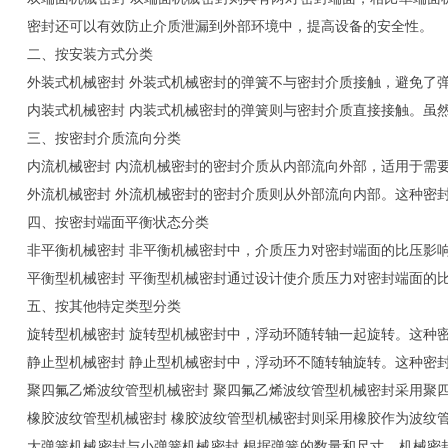
密封还可以有效防止介质泄漏到外部环境中，提高设备的安全性。
二、按安装方式分类
外装式机械密封 外装式机械密封的弹簧不与密封介质接触，避免了
内装式机械密封 内装式机械密封的弹簧则与密封介质直接接触。虽
三、按密封介质流向分类
内流机械密封 内流机械密封的密封介质从内部流向外部，适用于需
外流机械密封 外流机械密封的密封介质则从外部流向内部。这种密
四、按密封端面平衡状态分类
非平衡机械密封 非平衡机械密封中，介质压力对密封端面的比压影
平衡型机械密封 平衡型机械密封通过设计使介质压力对密封端面的
五、按其他特定类型分类
旋转型机械密封 旋转型机械密封中，浮动环随转轴一起旋转。这种
静止型机械密封 静止型机械密封中，浮动环不随转轴旋转。这种密
聚四氟乙烯波纹管型机械密封 聚四氟乙烯波纹管型机械密封采用聚
橡胶波纹管型机械密封 橡胶波纹管型机械密封则采用橡胶作为波纹
大弹簧机械密封与小弹簧机械密封 根据弹簧的数量和尺寸，机械密