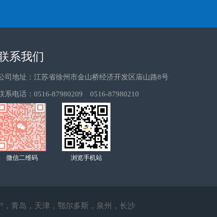
联系我们
公司地址：江苏省徐州市金山桥经济开发区庙山路8号
联系电话：0516-87980209 0516-87980210
微信二维码
浏览手机站
宁
，
青岛
，
天津
，
鄂尔多斯
，
泉州
，
长沙