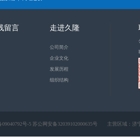
线留言
走进久隆
公司简介
企业文化
发展历程
组织结构
09040792号-5
苏公网安备32039102000635号
主营区域：
济