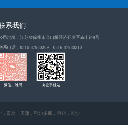
联系我们
公司地址：江苏省徐州市金山桥经济开发区庙山路8号
联系电话：0516-87980209 0516-87980210
微信二维码
浏览手机站
宁
，
青岛
，
天津
，
鄂尔多斯
，
泉州
，
长沙