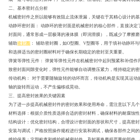
二、基本密封点分析
机械密封件之所以能够有效阻止流体泄漏，关键在于其精心设计的基
动静环密封面： 动静环的密封面是机械密封的核心部件，直接决定
封面间，通常形成一层极薄的液体膜（即润滑膜），既减少了摩擦磨
辅助
密封圈
： 辅助密封圈，如O型圈、V型圈等，用于填补动静环
和选择适当的密封圈材料对于确保长期稳定的密封至关重要。
弹簧等弹性元件： 弹簧等弹性元件在机械密封中起到预紧和补偿作
致密封面间隙变化时，弹性元件能够自动调整压紧力，维持稳定的密
传动机构： 对于需要随轴旋转的动环而言，传动机构是实现其运动
轴的旋转而运动，不产生偏移或晃动。
三、提高密封效果的关键因素
为了进一步提高机械密封件的密封效果和使用寿命，需注意以下几个
材料选择：根据介质性质选择合适的密封材料，确保材料的耐腐蚀性
结构设计：优化密封结构，合理设计密封面的形状和尺寸，提高密封
安装与调试：严格按照操作规程进行安装和调试，确保各部件之间的
维护保养：定期检查和维护机械密封件，及时更换磨损严重的部件，