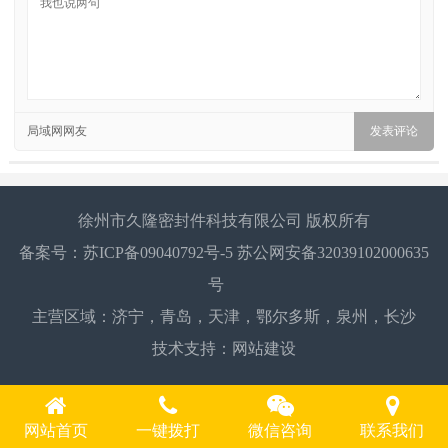
局域网网友
徐州市久隆密封件科技有限公司 版权所有
备案号：
苏ICP备09040792号-5
苏公网安备32039102000635
号
主营区域：
济宁
，
青岛
，
天津
，
鄂尔多斯
，
泉州
，
长沙
技术支持：
网站建设
网站首页
一键拨打
微信咨询
联系我们