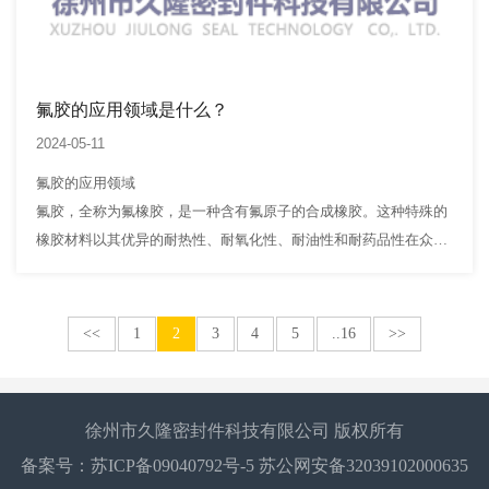
氟胶的应用领域是什么？
2024-05-11
氟胶的应用领域
氟胶，全称为氟橡胶，是一种含有氟原子的合成橡胶。这种特殊的
橡胶材料以其优异的耐热性、耐氧化性、耐油性和耐药品性在众多
工业领域中发挥着不可或缺的作用。从汽车制造到航空航天，从电
子行业到化工石油，氟胶的应用范围广泛，为现代工业的发展提供
了强有力的…
<<
1
2
3
4
5
..16
>>
徐州市久隆密封件科技有限公司 版权所有
备案号：
苏ICP备09040792号-5
苏公网安备32039102000635