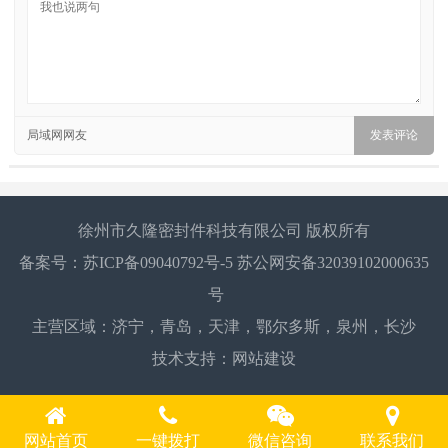
局域网网友
徐州市久隆密封件科技有限公司 版权所有
备案号：
苏ICP备09040792号-5
苏公网安备32039102000635
号
主营区域：
济宁
，
青岛
，
天津
，
鄂尔多斯
，
泉州
，
长沙
技术支持：
网站建设
网站首页
一键拨打
微信咨询
联系我们